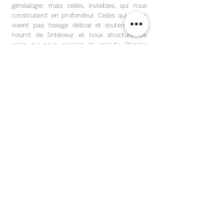
généalogie; mais celles, invisibles, qui nous
construisent en profondeur. Celles qui ne se
voient pas; tissage délicat et souterrain qui
nourrit de l’intérieur et nous structure. Ce
socle qui nous permet de grandir. Plonger
dans l’intimité pour créer le lien. Le lien à
l’autre. La connexion. Soif éperdue d’un lien
idéal qui ne pourra jamais se briser. Utopie
d’une quête absolue qui défierai le temps.
Dans cette recherche, la photographie
devient alors un processus alchimique de
transformation pour s’ouvrir aux aspirations
de nos rêves les plus secrets.
CYBÈLE DESARNAUTS
PHOTOGRAPHE à PUISEAUX - 45390 - FRANCE
cybeledesarnautsphotographie@gmail.com
Tel:
+33 (0) 6 89 93 82 00
CONTACT